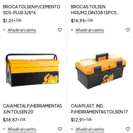
BROCA TOLSEN P/CEMENTO
BROCAS TOLSEN
SDS-PLUS 3/8*6
HSS/M2,DIN338 15PCS
1/16"-3/8
$
1,01
$
14,95
+ IVA
+ IVA
Añadir al carrito
Añadir al carrito
CAJA METAL P/HERRAMIENTAS
CAJA PLAST. IND.
3/N TOLSEN 20
P/HERRAMIENTAS TOLSEN 17
$
38,87
$
12,91
+ IVA
+ IVA
Añadir al carrito
Añadir al carrito