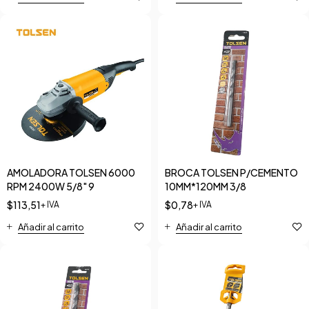
AMOLADORA TOLSEN 6000
BROCA TOLSEN P/CEMENTO
RPM 2400W 5/8" 9
10MM*120MM 3/8
$
113,51
$
0,78
+ IVA
+ IVA
Añadir al carrito
Añadir al carrito