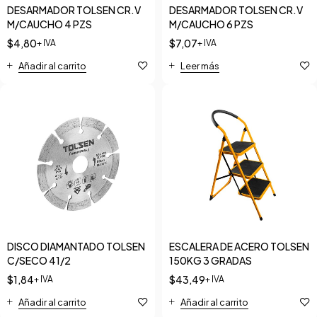
DESARMADOR TOLSEN CR.V
DESARMADOR TOLSEN CR.V
M/CAUCHO 4 PZS
M/CAUCHO 6 PZS
$
4,80
$
7,07
+ IVA
+ IVA
Añadir al carrito
Leer más
DISCO DIAMANTADO TOLSEN
ESCALERA DE ACERO TOLSEN
C/SECO 41/2
150KG 3 GRADAS
$
1,84
$
43,49
+ IVA
+ IVA
Añadir al carrito
Añadir al carrito