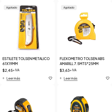
Agotado
Agotado
ESTILETE TOLSEN METALICO
FLEXOMETRO TOLSEN ABS
61X19MM
AMARILL 7.5MTS*25MM
$
2,45
$
3,63
+ IVA
+ IVA
Leer más
Leer más