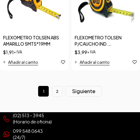
FLEXOMETRO TOLSEN ABS
FLEXOMETRO TOLSEN
AMARILLO 5MTS*19MM
P/CAUCHO IND.
5M/16FT*25MM
$
1,91
$
3,99
+ IVA
+ IVA
Añadir al carrito
Añadir al carrito
Siguiente
1
2
(02) 513 - 3945
(Horario de oficina)
099 548 0643
(24/7)