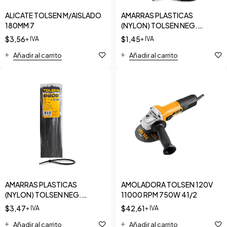
ALICATE TOLSEN M/AISLADO
AMARRAS PLASTICAS
180MM 7
(NYLON) TOLSEN NEG.
2.5*200MM
$
3,56
$
1,45
+ IVA
+ IVA
Añadir al carrito
Añadir al carrito
AMARRAS PLASTICAS
AMOLADORA TOLSEN 120V
(NYLON) TOLSEN NEG.
11000 RPM 750W 41/2
3.6*300MM
$
3,47
$
42,61
+ IVA
+ IVA
Añadir al carrito
Añadir al carrito