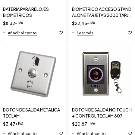
BATERIA PARA RELOJES
BIOMETRICO ACCESO STAND
BIOMETRICOS
ALONE TARJETAS 2000 TARJ
RFID ZKTECO
$
8,32
$
22,45
+ IVA
+ IVA
Añadir al carrito
Leer más
BOTON DE SALIDA METALICA
BOTON DE SALIDA NO TOUCH
TECLAM
+ CONTROL TECLAM 807
$
3,47
$
20,87
+ IVA
+ IVA
Añadir al carrito
Añadir al carrito