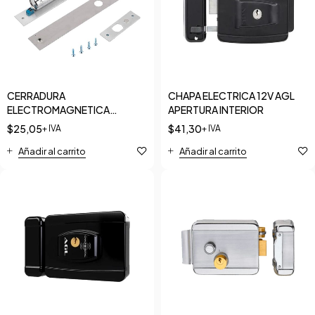
CERRADURA
CHAPA ELECTRICA 12V AGL
ELECTROMAGNETICA
APERTURA INTERIOR
PISTON TECLAM
$
25,05
$
41,30
+ IVA
+ IVA
Añadir al carrito
Añadir al carrito