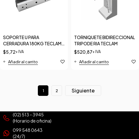
SOPORTE U PARA
TORNIQUETE BIDIRECCIONAL
CERRADURA 180KG TECLAM
TRIPODE RIA TECLAM
300 LIB
$
5,72
$
520,87
+ IVA
+ IVA
Añadir al carrito
Añadir al carrito
Siguiente
1
2
(02) 513 - 3945
(Horario de oficina)
099 548 0643
(24/7)