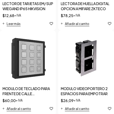
LECTOR DE TARJETAS EM/ SUP
LECTORA DE HUELLA DIGITAL
WIEGAND IP65 HIKVISION
OPCION A MIFARE ZKTECO
$
12,68
$
78,25
+ IVA
+ IVA
Leer más
Añadir al carrito
MODULO DE TECLADO PARA
MODULO VIDEOPORTERO 2
FRENTE DE CALLE
ESPACIOS PARA EMPOTRAR
MULTIAPARTAMENTO
$
60,00
$
26,09
+ IVA
+ IVA
Añadir al carrito
Añadir al carrito