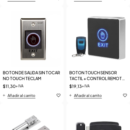
BOTON DE SALIDA SIN TOCAR
BOTON TOUCH SENSOR
NO TOUCH TECLAM
TACTIL + CONTROL REMOTO
TECLAM 30M
$
11,30
$
19,13
+ IVA
+ IVA
Añadir al carrito
Añadir al carrito