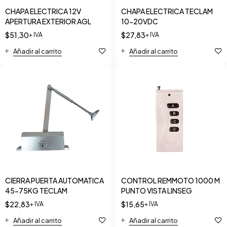
CHAPA ELECTRICA 12V
CHAPA ELECTRICA TECLAM
APERTURA EXTERIOR AGL
10-20VDC
$
51,30
$
27,83
+ IVA
+ IVA
Añadir al carrito
Añadir al carrito
CIERRA PUERTA AUTOMATICA
CONTROL REMMOTO 1000 M
45-75KG TECLAM
PUNTO VISTA LINSEG
$
22,83
$
15,65
+ IVA
+ IVA
Añadir al carrito
Añadir al carrito