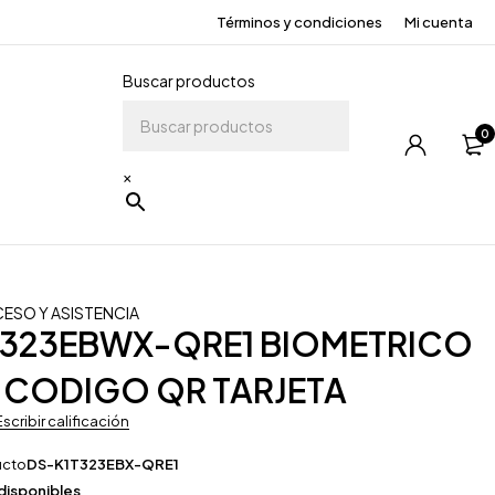
Términos y condiciones
Mi cuenta
Buscar productos
0
×
CESO Y ASISTENCIA
T323EBWX-QRE1 BIOMETRICO
 CODIGO QR TARJETA
Escribir calificación
ucto
DS-K1T323EBX-QRE1
 disponibles