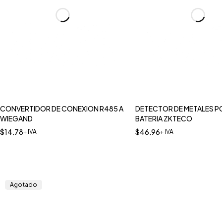
CONVERTIDOR DE CONEXION R485 A
DETECTOR DE METALES P
WIEGAND
BATERIA ZKTECO
$
14,78
$
46,96
+ IVA
+ IVA
Agotado