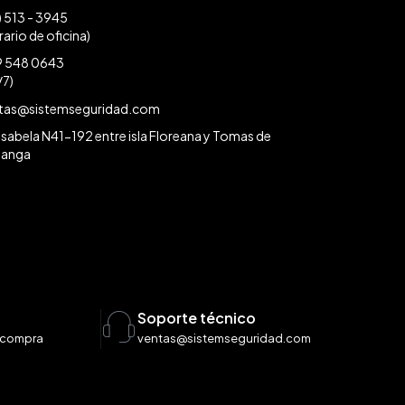
) 513 - 3945
rario de oficina)
 548 0643
/7)
tas@sistemseguridad.com
a Isabela N41-192 entre isla Floreana y Tomas de
langa
l
Soporte técnico
 compra
ventas@sistemseguridad.com