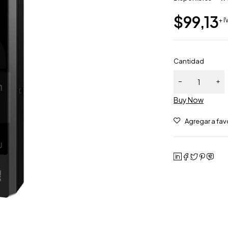
$
99,13
+ I
Cantidad
Buy Now