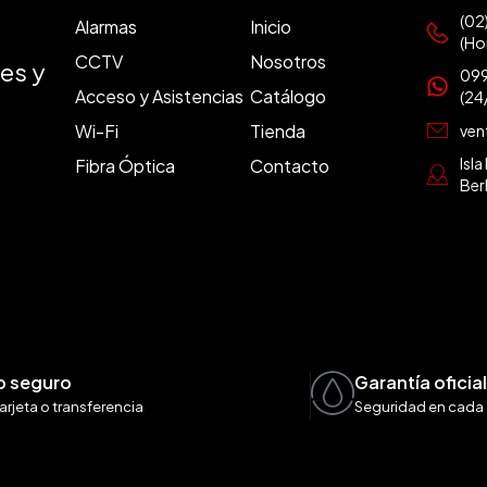
(02
Alarmas
Inicio
(Ho
CCTV
Nosotros
es y
099
Acceso y Asistencias
Catálogo
(24
Wi-Fi
Tienda
ven
Isl
Fibra Óptica
Contacto
Ber
o seguro
Garantía oficia
arjeta o transferencia
Seguridad en cada