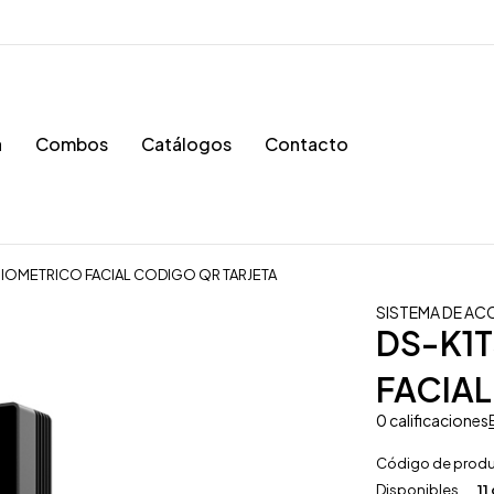
a
Combos
Catálogos
Contacto
IOMETRICO FACIAL CODIGO QR TARJETA
SISTEMA DE AC
DS-K1
FACIAL
0 calificaciones
Código de prod
Disponibles
11