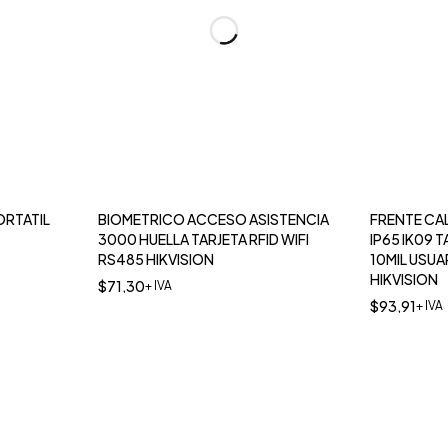
ORTATIL
BIOMETRICO ACCESO ASISTENCIA
FRENTE CALLE PARA VIDEO
3000 HUELLA TARJETA RFID WIFI
IP65 IK09 T
RS485 HIKVISION
10MIL USUA
HIKVISION
$
71,30
+ IVA
$
93,91
+ IVA