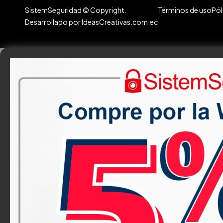
SistemSeguridad © Copyright.
Términos de uso
Pól
Desarrollado por IdeasCreativas.com.ec