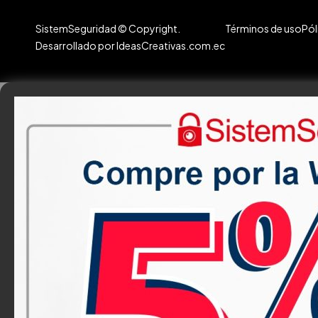
SistemSeguridad © Copyright.
Términos de uso
Pól
Desarrollado por IdeasCreativas.com.ec