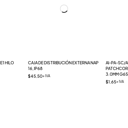
E1 HILO
CAJA DE DISTRIBUCIÓN EXTERNA NAP
AI-PA-SC/
16, IP68
PATCHCOR
3.0MM G65
$
45,50
+ IVA
$
1,65
+ IVA