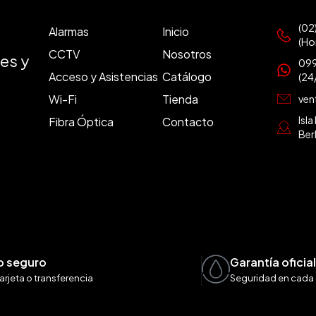
(02
Alarmas
Inicio
(Ho
CCTV
Nosotros
es y
099
Acceso y Asistencias
Catálogo
(24
Wi-Fi
Tienda
ven
Isl
Fibra Óptica
Contacto
Ber
o seguro
Garantía oficia
arjeta o transferencia
Seguridad en cada