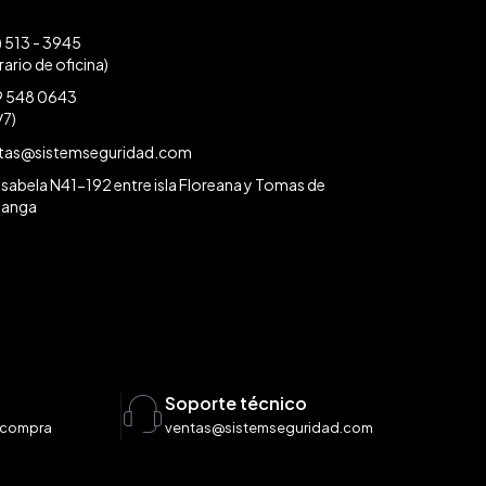
) 513 - 3945
rario de oficina)
 548 0643
/7)
tas@sistemseguridad.com
a Isabela N41-192 entre isla Floreana y Tomas de
langa
l
Soporte técnico
 compra
ventas@sistemseguridad.com